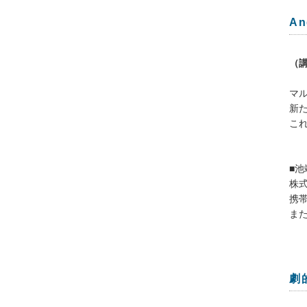
A
（
マル
新
こ
■池
株
携
ま
劇