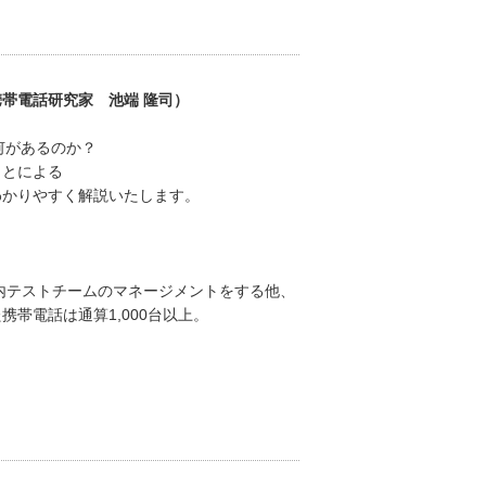
帯電話研究家 池端 隆司）
は何があるのか？
ことによる
わかりやすく解説いたします。
社内テストチームのマネージメントをする他、
帯電話は通算1,000台以上。