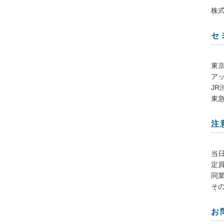
株
セ
東京
ア
JR
東急
注
当
定
同
そ
お