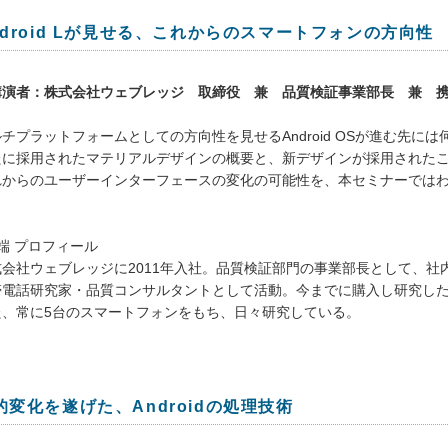
ndroid Lが見せる、これからのスマートフォンの方向性
講演者：株式会社ウェブレッジ 取締役 兼 品質検証事業部長 兼 携
チプラットフォームとしての方向性を見せるAndroid OSが進む先に
たに採用されたマテリアルデザインの概要と、新デザインが採用された
れからのユーザーインターフェースの変化の可能性を、本セミナーでは
端 プロフィール
式会社ウェブレッジに2011年入社。品質検証部門の事業部長として、
帯電話研究家・品質コンサルタントとして活動。今までに購入し研究した携
た、常に5台のスマートフォンをもち、日々研究している。
的変化を遂げた、Androidの処理技術