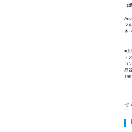
（
An
マ
本
■上
テ
コ
品
1
セ