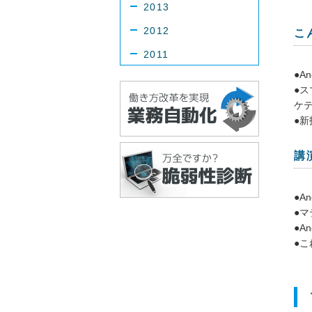
2013
2012
こ
2011
●A
●
ケ
●
講
●A
●
●A
●