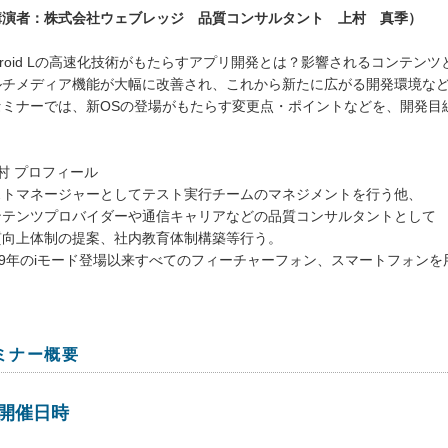
講演者：株式会社ウェブレッジ 品質コンサルタント 上村 真季）
droid Lの高速化技術がもたらすアプリ開発とは？影響されるコンテンツ
ルチメディア機能が大幅に改善され、これから新たに広がる開発環境な
セミナーでは、新OSの登場がもたらす変更点・ポイントなどを、開発目
村 プロフィール
ストマネージャーとしてテスト実行チームのマネジメントを行う他、
ンテンツプロバイダーや通信キャリアなどの品質コンサルタントとして
質向上体制の提案、社内教育体制構築等行う。
999年のiモード登場以来すべてのフィーチャーフォン、スマートフォン
ミナー概要
開催日時