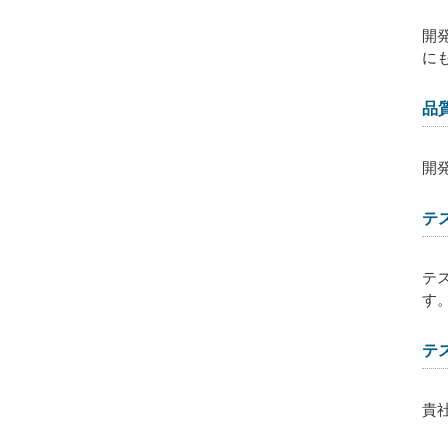
開
に
品
開
テ
テ
す
テ
貴