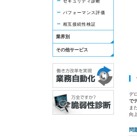
セキュリティ診断
パフォーマンス評価
相互接続性検証
業界別
その他サービス
デ
で
ま
向
問