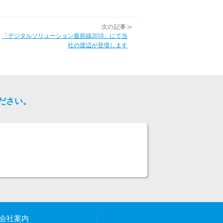
次の記事≫
「デジタルソリューション最前線2018」にて当
社の渡辺が登壇します
ださい。
会社案内