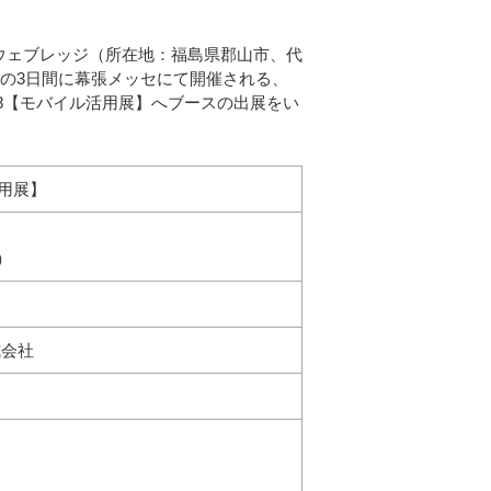
ウェブレッジ（所在地：福島県郡山市、代
6日の3日間に幕張メッセにて開催される、
 2018【モバイル活用展】へブースの出展をい
ル活用展】
了）
式会社