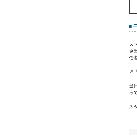
■
ス
企
任
※
当
っ
ス