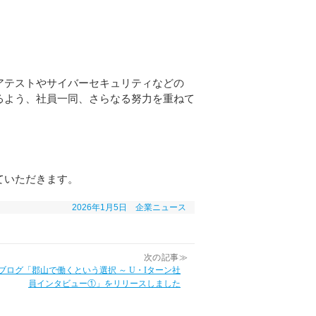
アテストやサイバーセキュリティなどの
るよう、社員一同、さらなる努力を重ねて
。
ていただきます。
2026年1月5日
企業ニュース
次の記事≫
ブログ「郡山で働くという選択 ～ U・Iターン社
員インタビュー①」をリリースしました