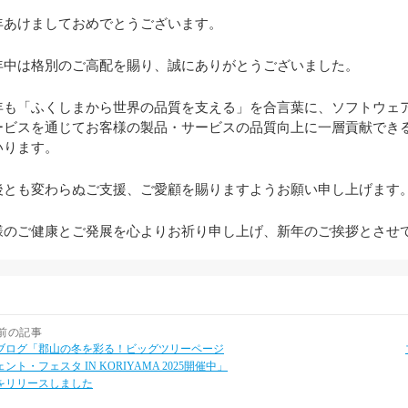
年あけましておめでとうございます。
年中は格別のご高配を賜り、誠にありがとうございました。
年も「ふくしまから世界の品質を支える」を合言葉に、ソフトウェ
ービスを通じてお客様の製品・サービスの品質向上に一層貢献でき
いります。
後とも変わらぬご支援、ご愛顧を賜りますようお願い申し上げます
様のご健康とご発展を心よりお祈り申し上げ、新年のご挨拶とさせ
前の記事
ブログ「郡山の冬を彩る！ビッグツリーページ
ェント・フェスタ IN KORIYAMA 2025開催中」
をリリースしました