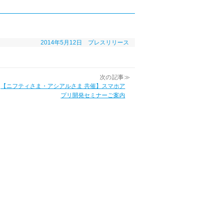
2014年5月12日
プレスリリース
次の記事≫
【ニフティさま・アシアルさま 共催】スマホア
プリ開発セミナーご案内