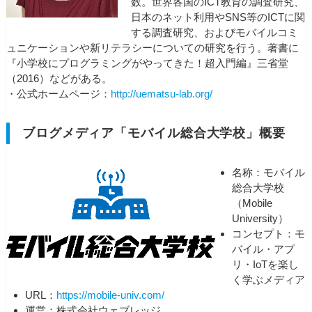
数。世界各国のICT教育の調査研究、
日本のネット利用やSNS等のICTに関
する調査研究、およびモバイルコミ
ュニケーションや新リテラシーについての研究を行う。著書に
『小学校にプログラミングがやってきた！超入門編』三省堂
（2016）などがある。
・公式ホームページ：
http://uematsu-lab.org/
ブログメディア「モバイル総合大学校」概要
名称：モバイル
総合大学校
（Mobile
University）
コンセプト：モ
バイル・アプ
リ・IoTを楽し
く学ぶメディア
URL：
https://mobile-univ.com/
運営：株式会社ウェブレッジ