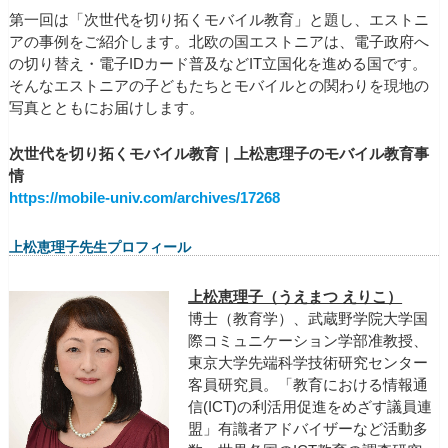
第一回は「次世代を切り拓くモバイル教育」と題し、エストニ
アの事例をご紹介します。北欧の国エストニアは、電子政府へ
の切り替え・電子IDカード普及などIT立国化を進める国です。
そんなエストニアの子どもたちとモバイルとの関わりを現地の
写真とともにお届けします。
次世代を切り拓くモバイル教育｜上松恵理子のモバイル教育事
情
https://mobile-univ.com/archives/17268
上松恵理子先生プロフィール
上松恵理子（うえまつ えりこ）
博士（教育学）、武蔵野学院大学国
際コミュニケーション学部准教授、
東京大学先端科学技術研究センター
客員研究員。「教育における情報通
信(ICT)の利活用促進をめざす議員連
盟」有識者アドバイザーなど活動多