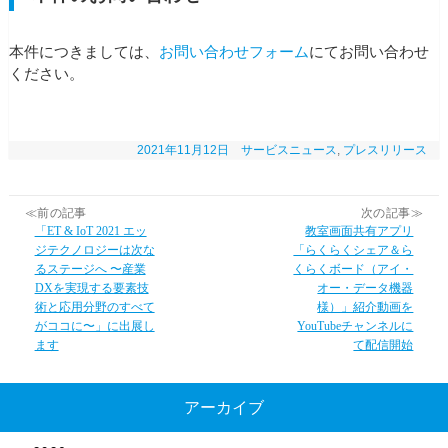
本件につきましては、
お問い合わせフォーム
にてお問い合わせ
ください。
2021年11月12日
サービスニュース
,
プレスリリース
≪前の記事
次の記事≫
「ET & IoT 2021 エッ
教室画面共有アプリ
ジテクノロジーは次な
「らくらくシェア＆ら
るステージへ 〜産業
くらくボード（アイ・
DXを実現する要素技
オー・データ機器
術と応用分野のすべて
様）」紹介動画を
がココに〜」に出展し
YouTubeチャンネルに
ます
て配信開始
アーカイブ