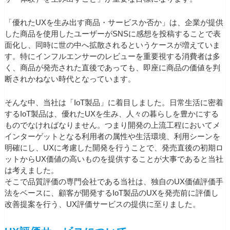
「優れたUXを生み出す商品・サービスか否か」は、企業が提供
した商品を使用したユーザーがSNSに感想を投稿することで表
面化し、同時に世の中へ拡散されるというケースが増えていま
す。特にインフルエンサーのレビューを重要視する消費者は多
く、商品が発売された直後であっても、即座に商品の価値を判
断されかねない時代となっています。
そんな中、当社は「IoT製品」に着目しました。日常生活に密着
するIoT製品は、優れたUXを生み、人々の暮らしを豊かにする
ものでなければなりません。つまり開発の上流工程においてメ
インターゲットとなる利用者の属性や生活環境、利用シーンを
明確にし、UXに考慮した開発を行うことで、発売直後の初期ロ
ットからUX価値の高いものを提供することが大事であると当社
は考えました。
そこで品質評価の専門会社である当社は、独自のUX価値評価手
法をベースに、顧客が開発するIoT製品のUXを発売前に評価し
改善提案を行う、UX評価サービスの提供に至りました。