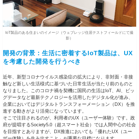
IoT製品のある住まいのイメージ（ウェブレッジ住居テストフィールドにて撮
影）
開発の背景：生活に密着するIoT製品は、UX
を考慮した開発を行うべき
近年、新型コロナウイルス感染症の拡大により、非対面・非接
触など新しい生活様式に基づいた日常生活が当たり前のものと
なりました。このコロナ禍を契機に国民の生活はIoT、AI、ビッ
グデータなど最新テクノロジーを活用したデジタル化が進み、
企業においてはデジタルトランスフォーメーション（DX）を推
進する動きがより活発になっています。
そこで注目されるのが、利用者のUX（ユーザー体験）です。政
府が提唱するSociety5.0（超スマート社会）では人間中心の社会
を目指すとありますが、DX推進においても「優れたUX（ユー
ザー体験）を生み出すこと」が重要な目標になります。