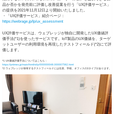
品か否かを発売前に評価し改善提案を行う「UX評価サービス」
の提供を2021年11月12日より開始いたしました。
・「UX評価サービス」紹介ページ：
https://webrage.jp/lp/ux_assessment
UX評価サービスは、ウェブレッジが独自に開発したUX価値評
価手法(*1)を使ったサービスです。IoT製品のUX価値を、ターゲ
ットユーザーの利用環境を再現したテストフィールド(*2)にて評
価します。
*1 UX価値評価手法についてはこちら：
https://prtimes.jp/main/html/rd/p/000000048.000007582.html
*2 ウェブレッジが保有するテストフィールドには住居、学校、オフィスの3タイプがあります。