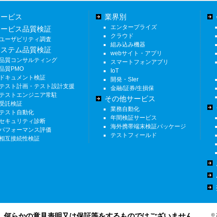
サービス
業界別
エンタープライズ
サービス品質検証
クラウド
ユーザビリティ調査
組み込み機器
システム品質検証
webサイト・アプリ
品質コンサルティング
スマートフォンアプリ
品質PMO
IoT
ドキュメント検証
開発・SIer
テスト計画・テスト設計支援
金融/証券/生損保
テストエンジニア常駐
その他サービス
受託検証
業務自動化
テスト自動化
年間検証サービス
セキュリティ診断
海外携帯端末検証パッケージ
パフォーマンス評価
テストフィールド
相互接続性検証
、何らかの意見表明
又は保証等をするものではございません。
© 