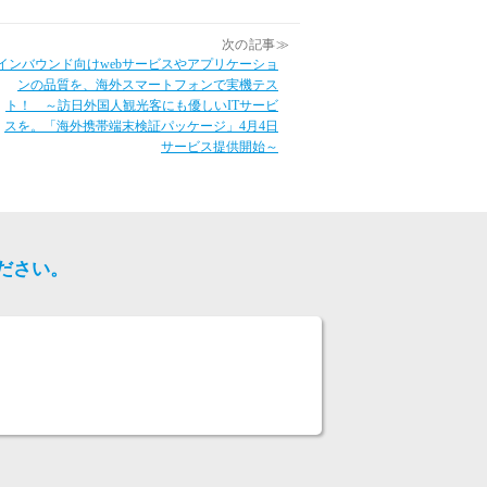
次の記事≫
インバウンド向けwebサービスやアプリケーショ
ンの品質を、海外スマートフォンで実機テス
ト！ ～訪日外国人観光客にも優しいITサービ
スを。「海外携帯端末検証パッケージ」4月4日
サービス提供開始～
ださい。