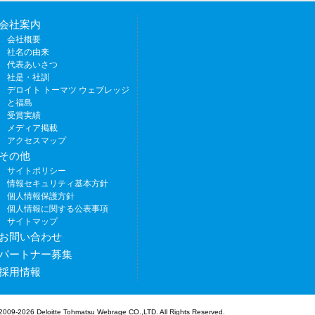
会社案内
会社概要
社名の由来
代表あいさつ
社是・社訓
デロイト トーマツ ウェブレッジ
と福島
受賞実績
メディア掲載
アクセスマップ
その他
サイトポリシー
情報セキュリティ基本方針
個人情報保護方針
個人情報に関する公表事項
サイトマップ
お問い合わせ
パートナー募集
採用情報
2009-2026 Deloitte Tohmatsu Webrage CO.,LTD.
All Rights Reserved.