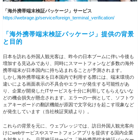
「海外携帯端末検証パッケージ」サービス
https://webrage.jp/service/foreign_terminal_verification/
「海外携帯端末検証パッケージ」提供の背景
と目的
日本を訪れる外国人観光客は、昨今の日本ブームに伴い今後も
増加する見込みであり、同時にスマートフォンなど多数の海外
携帯端末が日本国内に持ち込まれることが予測されます。
しかし海外携帯端末を日本国内で利用する際には、端末環境の
違いによる画面表示の不具合やエラーが発生する可能性があ
り、企業が開発したITサービスを十分に利用してもらえないな
どの機会損失が懸念されます。エラーの一例として、ソフトウ
ェアキーボードの翻訳機能が原因で文字化けを起こす現象など
が発生しています（当社検証実績より）。
これらの背景を元に、ウェブレッジでは、訪日外国人観光客向
けにwebサービスやスマートフォンアプリを提供する国内企業
を対象とした、品質検証サービス「海外携帯端末検証パッケー