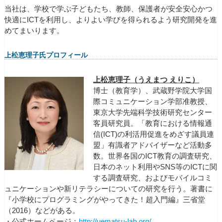
当社は、学校で学ぶ子どもたち、教師、保護者が安全安心かつ
快適にICTを利用し、よりよい学びを得られるよう研究開発を進
めてまいります。
上松恵理子氏プロフィール
上松恵理子（うえまつ えりこ）
博士（教育学）、武蔵野学院大学国
際コミュニケーション学部准教授、
東京大学先端科学技術研究センター
客員研究員。「教育における情報通
信(ICT)の利活用促進をめざす議員連
盟」有識者アドバイザーなど活動多
数。世界各国のICT教育の調査研究、
日本のネット利用やSNS等のICTに関
する調査研究、およびモバイルコミ
ュニケーションや新リテラシーについての研究を行う。著書に
『小学校にプログラミングがやってきた！超入門編』三省堂
（2016）などがある。
・公式ホームページ：
http://uematsu-lab.org/