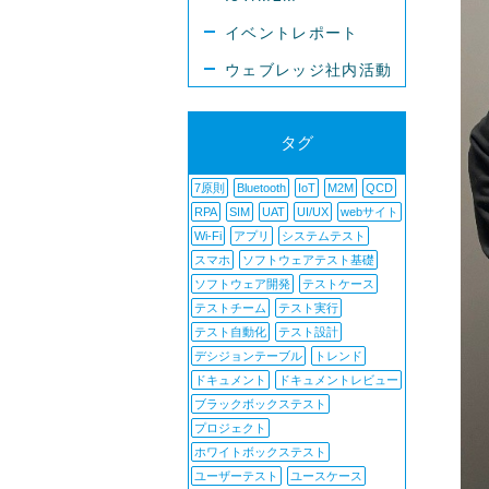
イベントレポート
ウェブレッジ社内活動
タグ
7原則
Bluetooth
IoT
M2M
QCD
RPA
SIM
UAT
UI/UX
webサイト
Wi-Fi
アプリ
システムテスト
スマホ
ソフトウェアテスト基礎
ソフトウェア開発
テストケース
テストチーム
テスト実行
テスト自動化
テスト設計
デシジョンテーブル
トレンド
ドキュメント
ドキュメントレビュー
ブラックボックステスト
プロジェクト
ホワイトボックステスト
ユーザーテスト
ユースケース