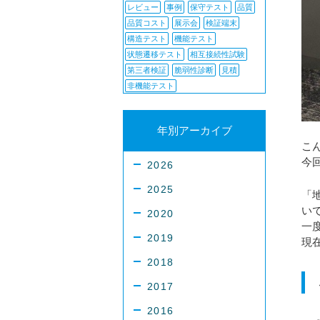
レビュー
事例
保守テスト
品質
品質コスト
展示会
検証端末
構造テスト
機能テスト
状態遷移テスト
相互接続性試験
第三者検証
脆弱性診断
見積
非機能テスト
年別アーカイブ
こ
今
2026
2025
「
い
2020
一
2019
現
2018
2017
2016