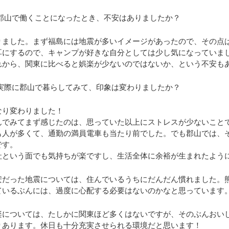
 郡山で働くことになったとき、不安はありましたか？
りました。まず福島には地震が多いイメージがあったので、その点
耳にするので、キャンプが好きな自分としては少し気になっていま
れから、関東に比べると娯楽が少ないのではないか、という不安も
 実際に郡山で暮らしてみて、印象は変わりましたか？
なり変わりました！
んでみてまず感じたのは、思っていた以上にストレスが少ないこと
も人が多くて、通勤の満員電車も当たり前でした。でも郡山では、
です。
社という面でも気持ちが楽ですし、生活全体に余裕が生まれたよう
安だった地震については、住んでいるうちにだんだん慣れました。
ているぶんには、過度に心配する必要はないのかなと思っています
楽については、たしかに関東ほど多くはないですが、そのぶんおい
りあります。休日も十分充実させられる環境だと思います！