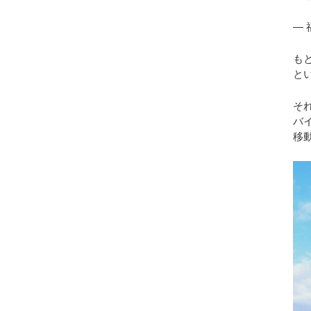
―
も
と
そ
バ
移