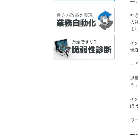
―
神
入
ま
そ
現
―
退
う
そ
ほ
ワ
―