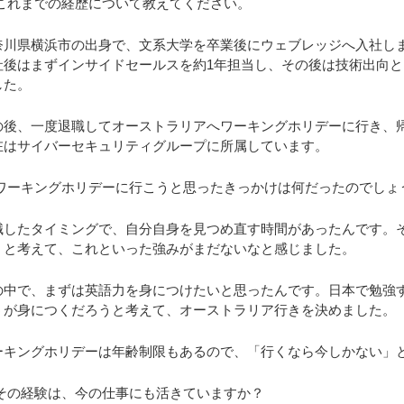
 これまでの経歴について教えてください。
奈川県横浜市の出身で、文系大学を卒業後にウェブレッジへ入社し
社後はまずインサイドセールスを約1年担当し、その後は技術出向と
した。
の後、一度退職してオーストラリアへワーキングホリデーに行き、
在はサイバーセキュリティグループに所属しています。
 ワーキングホリデーに行こうと思ったきっかけは何だったのでしょ
職したタイミングで、自分自身を見つめ直す時間があったんです。
」と考えて、これといった強みがまだないなと感じました。
の中で、まずは英語力を身につけたいと思ったんです。日本で勉強
うが身につくだろうと考えて、オーストラリア行きを決めました。
ーキングホリデーは年齢制限もあるので、「行くなら今しかない」
 その経験は、今の仕事にも活きていますか？