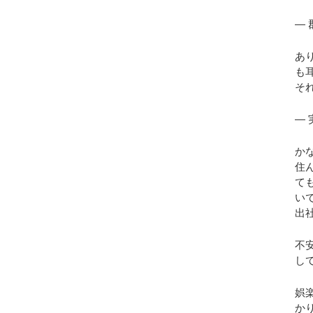
―
あ
も
そ
―
か
住
て
い
出
不
し
娯
か