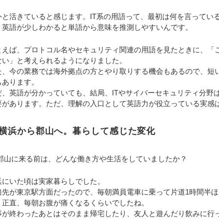
外と活きていると感じます。IT系の用語って、最初は何を言ってい
、英語が少しわかると単語から意味を推測しやすいんです。
とえば、プロトコル名やセキュリティ関連の用語を見たときに、「
ない」と考えられるようになりました。
た、今の業務では海外拠点の方とやり取りする機会もあるので、短い
もあります。
だ、英語が分かっていても、結局、ITやサイバーセキュリティ分野
要があります。ただ、理解の入口として英語力が役立っている実感
横浜から郡山へ。暮らして感じた変化
 郡山に来る前は、どんな働き方や生活をしていましたか？
浜にいた頃は実家暮らしでした。
務先が東京駅方面だったので、毎朝満員電車に乗って片道1時間半
、正直、毎朝お腹が痛くなるくらいでしたね。
事が終わったあとはそのまま帰宅したり、友人と遊んだり飲みに行