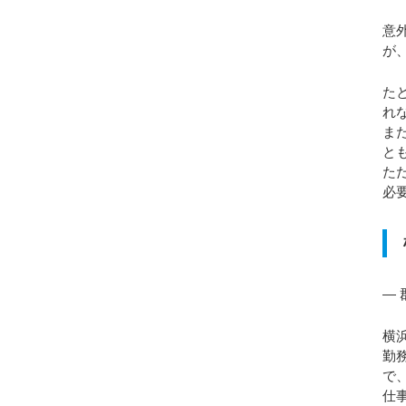
意
が
た
れ
ま
と
た
必
―
横
勤
で
仕