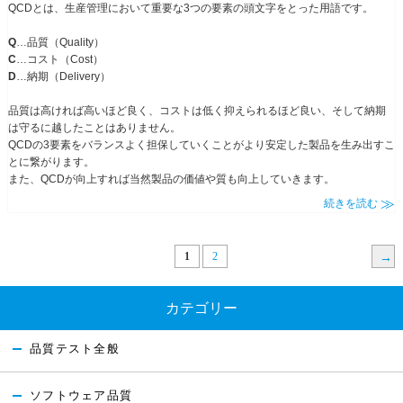
QCDとは、生産管理において重要な3つの要素の頭文字をとった用語です。
Q
…品質（Quality）
C
…コスト（Cost）
D
…納期（Delivery）
品質は高ければ高いほど良く、コストは低く抑えられるほど良い、そして納期
は守るに越したことはありません。
QCDの3要素をバランスよく担保していくことがより安定した製品を生み出すこ
とに繋がります。
また、QCDが向上すれば当然製品の価値や質も向上していきます。
続きを読む
1
2
次ペ
ージ
カテゴリー
品質テスト全般
ソフトウェア品質