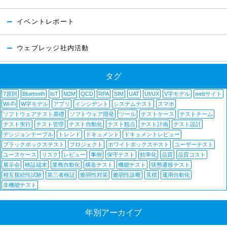
イベントレポート
ウェブレッジ社内活動
タグ
7原則
Bluetooth
IoT
M2M
QCD
RPA
SIM
UAT
UI/UX
V字モデル
webサイト
Wi-Fi
W字モデル
アプリ
インシデント
システムテスト
スマホ
ソフトウェアテスト基礎
ソフトウェア開発
ツール
テストケース
テストチーム
テスト実行
テスト管理
テスト自動化
テスト観点
テスト計画
テスト設計
デシジョンテーブル
トレンド
ドキュメント
ドキュメントレビュー
ブラックボックステスト
プロジェクト
ホワイトボックステスト
ユーザーテスト
ユースケース
リスク
レビュー
事例
保守テスト
効率化
品質
品質コスト
展示会
検証端末
業務自動化
構造テスト
機能テスト
状態遷移テスト
相互接続性試験
第三者検証
脆弱性対策
脆弱性診断
見積
運用自動化
非機能テスト
年別アーカイブ