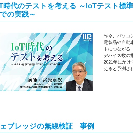
oT時代のテストを考える ～IoTテスト
での実践～
昨今、パソコ
電製品や自動
トにつながる「
デバイス数の推
2021年にかけて
えると予測さ
ェブレッジの無線検証 事例