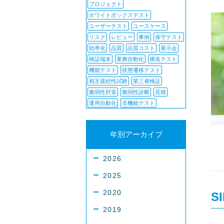
プロジェクト
ホワイトボックステスト
ユーザーテスト
ユースケース
リスク
レビュー
事例
保守テスト
効率化
品質
品質コスト
展示会
検証端末
業務自動化
構造テスト
機能テスト
状態遷移テスト
相互接続性試験
第三者検証
脆弱性対策
脆弱性診断
見積
運用自動化
非機能テスト
年別アーカイブ
2026
2025
2020
S
2019