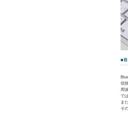
■B
Bl
信
周
では
また
その