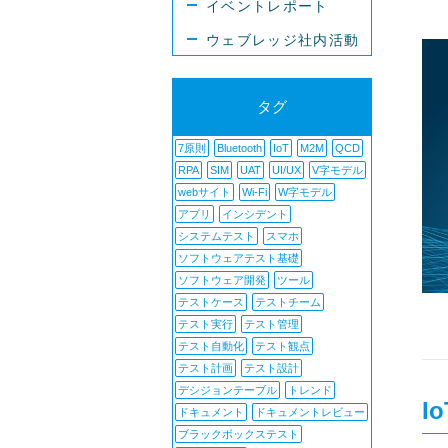
イベントレポート
ウェブレッジ社内活動
タグ
7原則
Bluetooth
IoT
M2M
QCD
RPA
SIM
UAT
UI/UX
V字モデル
webサイト
Wi-Fi
W字モデル
アプリ
インシデント
システムテスト
スマホ
ソフトウェアテスト基礎
ソフトウェア開発
ツール
テストケース
テストチーム
テスト実行
テスト管理
テスト自動化
テスト観点
テスト計画
テスト設計
デシジョンテーブル
トレンド
I
ドキュメント
ドキュメントレビュー
ブラックボックステスト