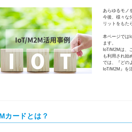
あらゆるモノを
今後、様々な
リットをもた
本ページではI
ます。
IoT/M2M
も利用され始
では、『どの
IoT/M2M
IMカードとは？