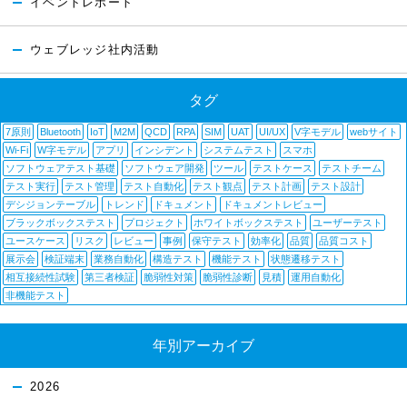
イベントレポート
ウェブレッジ社内活動
タグ
7原則
Bluetooth
IoT
M2M
QCD
RPA
SIM
UAT
UI/UX
V字モデル
webサイト
Wi-Fi
W字モデル
アプリ
インシデント
システムテスト
スマホ
ソフトウェアテスト基礎
ソフトウェア開発
ツール
テストケース
テストチーム
テスト実行
テスト管理
テスト自動化
テスト観点
テスト計画
テスト設計
デシジョンテーブル
トレンド
ドキュメント
ドキュメントレビュー
ブラックボックステスト
プロジェクト
ホワイトボックステスト
ユーザーテスト
ユースケース
リスク
レビュー
事例
保守テスト
効率化
品質
品質コスト
展示会
検証端末
業務自動化
構造テスト
機能テスト
状態遷移テスト
相互接続性試験
第三者検証
脆弱性対策
脆弱性診断
見積
運用自動化
非機能テスト
年別アーカイブ
2026