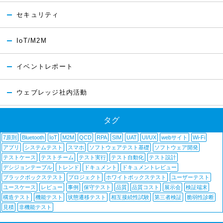
セキュリティ
IoT/M2M
イベントレポート
ウェブレッジ社内活動
タグ
7原則
Bluetooth
IoT
M2M
QCD
RPA
SIM
UAT
UI/UX
webサイト
Wi-Fi
アプリ
システムテスト
スマホ
ソフトウェアテスト基礎
ソフトウェア開発
テストケース
テストチーム
テスト実行
テスト自動化
テスト設計
デシジョンテーブル
トレンド
ドキュメント
ドキュメントレビュー
ブラックボックステスト
プロジェクト
ホワイトボックステスト
ユーザーテスト
ユースケース
レビュー
事例
保守テスト
品質
品質コスト
展示会
検証端末
構造テスト
機能テスト
状態遷移テスト
相互接続性試験
第三者検証
脆弱性診断
見積
非機能テスト