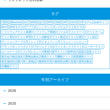
ウェブレッジ社内活動
タグ
7原則
Bluetooth
IoT
M2M
QCD
RPA
SIM
UAT
UI/UX
V字モデル
webサイト
Wi-Fi
W字モデル
アプリ
インシデント
システムテスト
スマホ
ソフトウェアテスト基礎
ソフトウェア開発
ツール
テストケース
テストチーム
テスト実行
テスト管理
テスト自動化
テスト観点
テスト計画
テスト設計
デシジョンテーブル
トレンド
ドキュメント
ドキュメントレビュー
ブラックボックステスト
プロジェクト
ホワイトボックステスト
ユーザーテスト
ユースケース
リスク
レビュー
事例
保守テスト
効率化
品質
品質コスト
展示会
検証端末
業務自動化
構造テスト
機能テスト
状態遷移テスト
相互接続性試験
第三者検証
脆弱性対策
脆弱性診断
見積
運用自動化
非機能テスト
年別アーカイブ
2026
2025