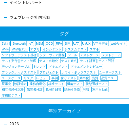
イベントレポート
ウェブレッジ社内活動
タグ
7原則
Bluetooth
IoT
M2M
QCD
RPA
SIM
UAT
UI/UX
V字モデル
webサイト
Wi-Fi
W字モデル
アプリ
インシデント
システムテスト
スマホ
ソフトウェアテスト基礎
ソフトウェア開発
ツール
テストケース
テストチーム
テスト実行
テスト管理
テスト自動化
テスト観点
テスト計画
テスト設計
デシジョンテーブル
トレンド
ドキュメント
ドキュメントレビュー
ブラックボックステスト
プロジェクト
ホワイトボックステスト
ユーザーテスト
ユースケース
リスク
レビュー
事例
保守テスト
効率化
品質
品質コスト
展示会
検証端末
業務自動化
構造テスト
機能テスト
状態遷移テスト
相互接続性試験
第三者検証
脆弱性対策
脆弱性診断
見積
運用自動化
非機能テスト
年別アーカイブ
2026